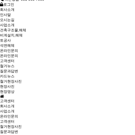
로그인
회사소개
인사말
오시는길
사업소개
건축구조물,해체
비계설치,해체
토공사
석면해체
온라인문의
온라인문의
고객센터
철거뉴스
질문과답변
카드뉴스
철거현장사진
현장사진
현장영상
고객센터
회사소개
사업소개
온라인문의
고객센터
철거현장사진
질문과답변