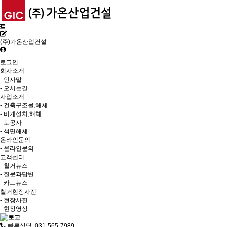
(주)가온산업건설
로그인
회사소개
- 인사말
- 오시는길
사업소개
- 건축구조물,해체
- 비계설치,해체
- 토공사
- 석면해체
온라인문의
- 온라인문의
고객센터
- 철거뉴스
- 질문과답변
- 카드뉴스
철거현장사진
- 현장사진
- 현장영상
빠른상담 031-565-7989