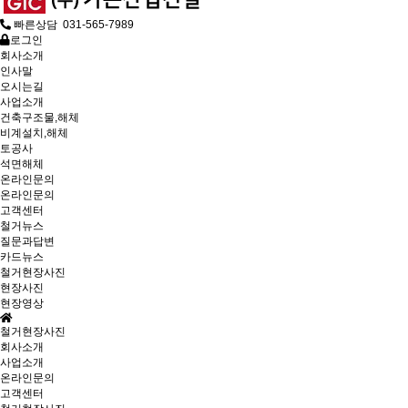
빠른상담 031-565-7989
로그인
회사소개
인사말
오시는길
사업소개
건축구조물,해체
비계설치,해체
토공사
석면해체
온라인문의
온라인문의
고객센터
철거뉴스
질문과답변
카드뉴스
철거현장사진
현장사진
현장영상
철거현장사진
회사소개
사업소개
온라인문의
고객센터