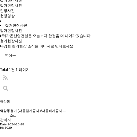
철거현장사진
철거현장사진
현장사진
현장영상
철거현장사진
철거현장사진
(주)가온산업건설은 오늘보다 한걸음 더 나아가겠습니다.
철거현장사진
다양한 철거현장 소식을 이미지로 만나보세요.
역삼동
Total 1건
1 페이지
역삼동
역삼동철거 (서울철거공사 #서울비계공사 #병원철거공사 #경기도 철거공사 #서울 해체 각종 철거 전문)
&n..
관리자
Date 2024-10-28
Hit 3029